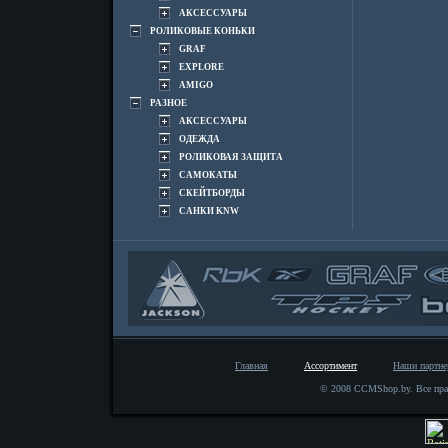
АКСЕССУАРЫ
РОЛИКОВЫЕ КОНЬКИ
GRAF
EXPLORE
AMIGO
РАЗНОЕ
АКСЕССУАРЫ
ОДЕЖДА
РОЛИКОВАЯ ЗАЩИТА
САМОКАТЫ
СКЕЙТБОРДЫ
САНКИ KNW
Главная
Ассортимент
Наши партн
© 2008 CCMShop.by. Все пра