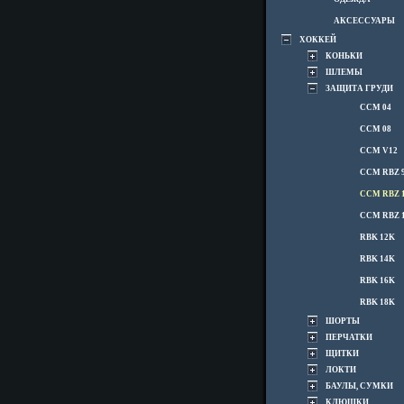
АКСЕССУАРЫ
ХОККЕЙ
КОНЬКИ
ШЛЕМЫ
ЗАЩИТА ГРУДИ
CCM 04
CCM 08
CCM V12
CCM RBZ 
CCM RBZ 
CCM RBZ 
RBK 12K
RBK 14K
RBK 16K
RBK 18K
ШОРТЫ
ПЕРЧАТКИ
ЩИТКИ
ЛОКТИ
БАУЛЫ, СУМКИ
КЛЮШКИ