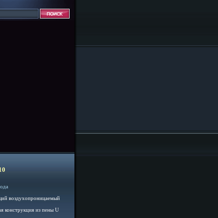
10
года
щий воздухопроницаемый
я конструкция из пены U