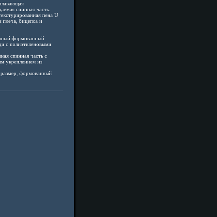
плавающая
аемая спинная часть.
екстурированная пена U
 плеча, бицепса и
нный формованный
ди с полиэтиленовыми
ная спинная часть с
м укреплением из
 размер, формованный