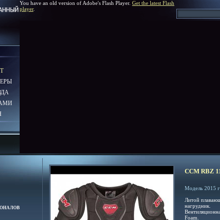
You have an old version of Adobe's Flash Player.
Get the latest Flash
player
.
Т
ЕРЫ
ЗДА
НАМИ
Я
CCM RBZ 1
Модель 2015 
Литой плаваю
нагрудник.
ИОНАЛОВ
Вентиляционна
Foam.