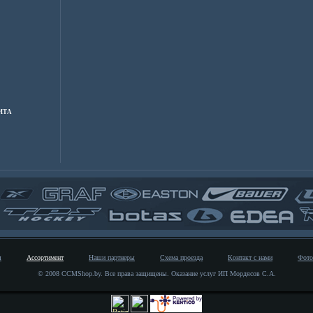
ИТА
я
Ассортимент
Наши партнеры
Схема проезда
Контакт с нами
Фото
© 2008 CCMShop.by. Все права защищены. Оказание услуг ИП Мордясов С.А.