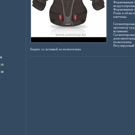
Формованная 
воздухопрониц
Формованная т
Foam в области
ключицы.
Сегментирова
протектор гру
вставками.
Сегментирован
дополнительны
полиэтилена.
Регулируемый
бицепс со вставкой из полиэтилена.
90
110
130